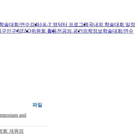
학술대회/연수강좌
J-K-T 영닥터 프로그램
국내외 학술대회 일정
FAQ
실
구인구직
위원회 활동
전공의 공간
의학정보
학술대회/연수
파일
osium and
학회 개원의