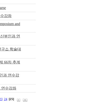
rse
연수강좌
osium and
 산부인과 연
연구소 학술대
 66차 추계
부인과 연수강
및 연수강좌
23
24
[25]