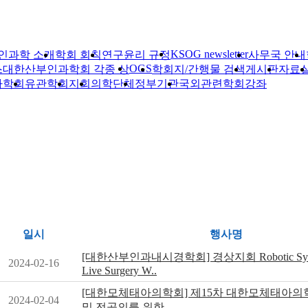
KSOG newsletter
인과학 소개
학회 회칙
연구윤리 규정
사무국 안내
OGS
스
대한산부인과학회 각종 상
학회지/간행물 검색
게시판
자료
자학회
유관학회
지회
의학단체
정부기관
국외관련학회
강좌
일시
행사명
[대한산부인과내시경학회] 경상지회 Robotic Symp
2024-02-16
Live Surgery W..
[대한모체태아의학회] 제15차 대한모체태아의
2024-02-04
및 전공의를 위한..