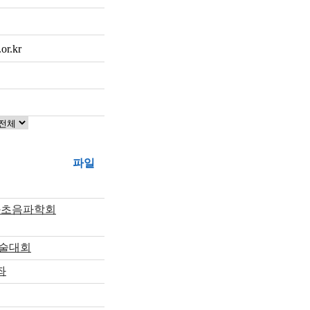
or.kr
파일
과초음파학회
학술대회
좌