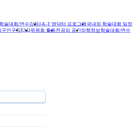
학술대회/연수강좌
J-K-T 영닥터 프로그램
국내외 학술대회 일정
FAQ
실
구인구직
위원회 활동
전공의 공간
의학정보
학술대회/연수