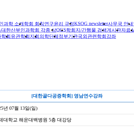
KSOG newsletter
인과학 소개
학회 회칙
연구윤리 규정
사무국 안내
OGS
스
대한산부인과학회 각종 상
학회지/간행물 검색
게시판
자료
자학회
유관학회
지회
의학단체
정부기관
국외관련학회
강좌
[대한골다공증학회] 영남연수강좌
25년 07월 13일(일)
제대학교 해운대백병원 5층 대강당