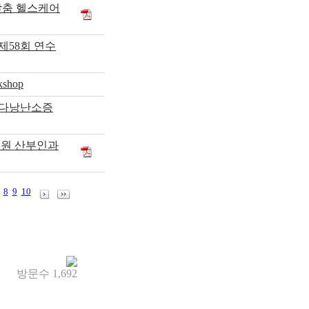
 맞춤 헬스케어
제58회 연수
kshop
 다낭난소증
병원 산부인과
8
9
10
방문수
1,692